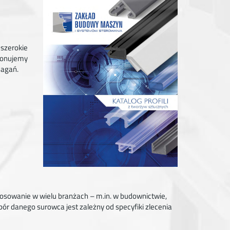
szerokie
konujemy
magań.
tosowanie w wielu branżach – m.in. w budownictwie,
ór danego surowca jest zależny od specyfiki zlecenia