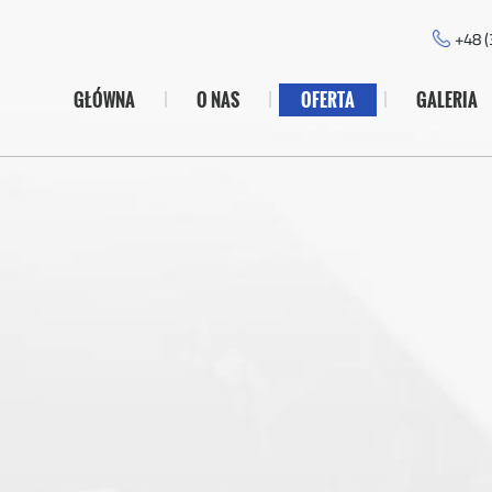
+48 (
GŁÓWNA
O NAS
OFERTA
GALERIA